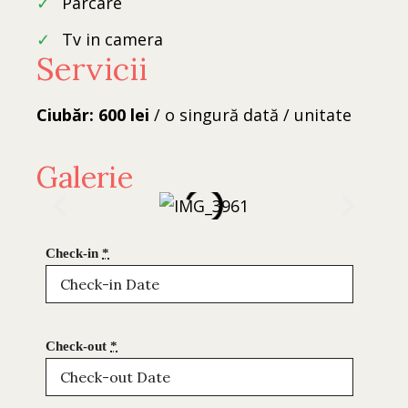
✓
parcare
✓
tv in camera
Servicii
Ciubăr: 600 lei
/ o singură dată / unitate
Galerie
Check-in
*
Check-out
*