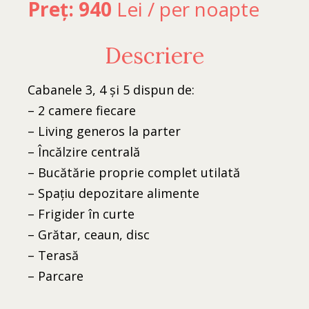
Preț: 940
Lei / per noapte
Descriere
Cabanele 3, 4 și 5 dispun de:
Acasa
– 2 camere fiecare
Restaurant
– Living generos la parter
Cazari
– Încălzire centrală
– Bucătărie proprie complet utilată
– Spațiu depozitare alimente
– Frigider în curte
– Grătar, ceaun, disc
– Terasă
Drumul Putineilor 160, Costești-Deal 337328
– Parcare
Ne găsești la 0724 072 375
Sau la 0723 215 504
Ne poți trimite un email la