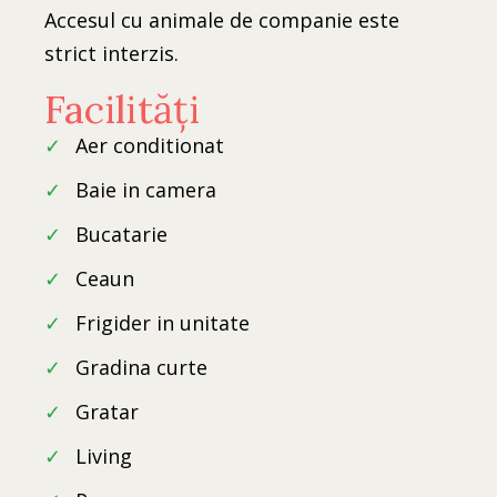
Accesul cu animale de companie este
contact@cazarecostesti.ro
strict interzis.
Facilități
✓
aer conditionat
✓
baie in camera
✓
bucatarie
✓
ceaun
✓
frigider in unitate
✓
gradina curte
✓
gratar
✓
living