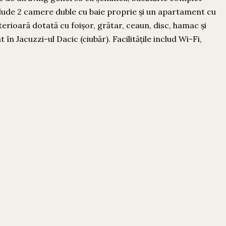
nclude 2 camere duble cu baie proprie și un apartament cu
rioară dotată cu foișor, grătar, ceaun, disc, hamac și
în Jacuzzi-ul Dacic (ciubăr). Facilitățile includ Wi-Fi,