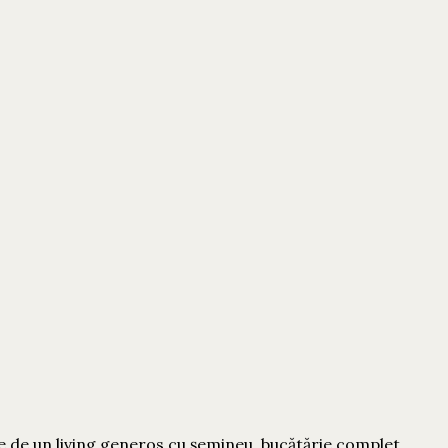
e de un living generos cu șemineu, bucătărie complet